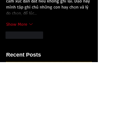
cảm xúc dẫn dắt nếu không ghi lại. Dạo này 
mình tập ghi chú những con hay chọn và lý 
do chọn, để lúc…
Show More
Like
Reply
Recent Posts
Part 31: Riverview: Lynchburg,
Virginia’s lost amusement park
Part 30: Virginia’s Sugartree
Amusement Park was a $35 million
bust